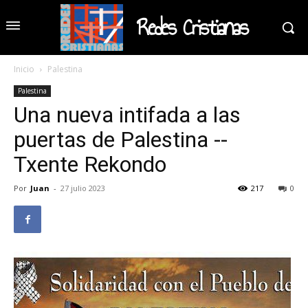
Redes Cristianas
Inicio
Palestina
Palestina
Una nueva intifada a las
puertas de Palestina --
Txente Rekondo
Por
Juan
-
27 julio 2023
217
0