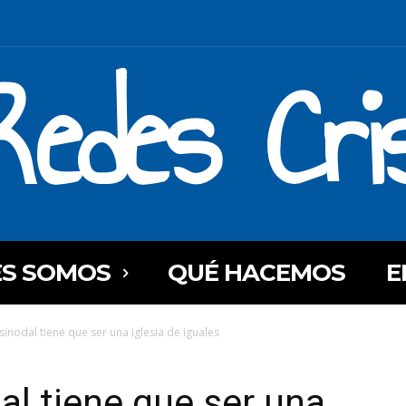
Redes Cri
ES SOMOS
QUÉ HACEMOS
E
sinodal tiene que ser una iglesia de iguales
al tiene que ser una