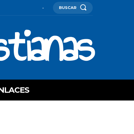
BUSCAR
-
stianas
NLACES