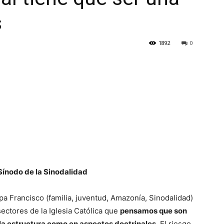
s
1892
0
Sínodo de la Sinodalidad
a Francisco (familia, juventud, Amazonía, Sinodalidad)
ectores de la Iglesia Católica que
pensamos que son
 la estructura como en aspectos doctrinales
. El riesgo,