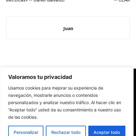
eléctricas» -- Daniel Galvanizi
-- CEAR
Juan
Valoramos tu privacidad
Redes Cristianas
Usamos cookies para mejorar su experiencia de
Una mirada alternativa sobre la Iglesia católica y la sociedad
- Colectivos de Redes Cristianas
navegación, mostrarle anuncios o contenidos
personalizados y analizar nuestro tráfico. Al hacer clic en
“Aceptar todo” usted da su consentimiento a nuestro uso
de las cookies.
Personalizar
Rechazar todo
Aceptar todo