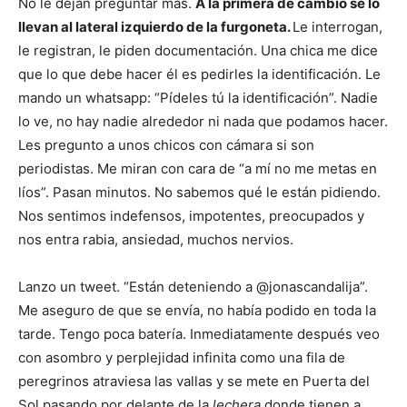
No le dejan preguntar más.
A la primera de cambio se lo
llevan al lateral izquierdo de la furgoneta.
Le interrogan,
le registran, le piden documentación. Una chica me dice
que lo que debe hacer él es pedirles la identificación. Le
mando un whatsapp: “Pídeles tú la identificación”. Nadie
lo ve, no hay nadie alrededor ni nada que podamos hacer.
Les pregunto a unos chicos con cámara si son
periodistas. Me miran con cara de “a mí no me metas en
líos”. Pasan minutos. No sabemos qué le están pidiendo.
Nos sentimos indefensos, impotentes, preocupados y
nos entra rabia, ansiedad, muchos nervios.
Lanzo un tweet. “Están deteniendo a @jonascandalija”.
Me aseguro de que se envía, no había podido en toda la
tarde. Tengo poca batería. Inmediatamente después veo
con asombro y perplejidad infinita como una fila de
peregrinos atraviesa las vallas y se mete en Puerta del
Sol pasando por delante de la
lechera
donde tienen a