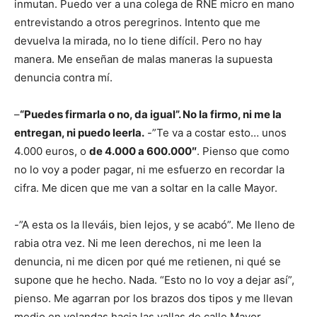
inmutan. Puedo ver a una colega de RNE micro en mano
entrevistando a otros peregrinos. Intento que me
devuelva la mirada, no lo tiene difícil. Pero no hay
manera. Me enseñan de malas maneras la supuesta
denuncia contra mí.
–
“Puedes firmarla o no, da igual”. No la firmo, ni me la
entregan, ni puedo leerla.
-”Te va a costar esto… unos
4.000 euros, o
de 4.000 a 600.000″
. Pienso que como
no lo voy a poder pagar, ni me esfuerzo en recordar la
cifra. Me dicen que me van a soltar en la calle Mayor.
-”A esta os la lleváis, bien lejos, y se acabó”. Me lleno de
rabia otra vez. Ni me leen derechos, ni me leen la
denuncia, ni me dicen por qué me retienen, ni qué se
supone que he hecho. Nada. “Esto no lo voy a dejar así”,
pienso. Me agarran por los brazos dos tipos y me llevan
medio en volandas hacia las vallas de calle Mayor.