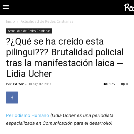
Red
Inicio
Actualidad de Redes Cristianas
Actualidad de Redes Cristianas
?¿Qué se ha creído esta
pilingui??? Brutalidad policial
tras la manifestación laica --
Lidia Ucher
Por
Editor
-
18 agosto 2011
175
0
Periodismo Humano
(Lidia Ucher es una periodista
especializada en Comunicación para el desarrollo)