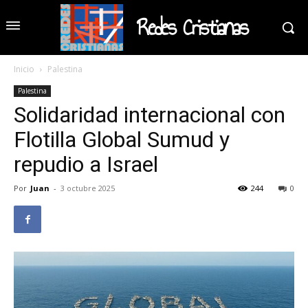
Redes Cristianas
Inicio
Palestina
Palestina
Solidaridad internacional con
Flotilla Global Sumud y
repudio a Israel
Por
Juan
-
3 octubre 2025
244
0