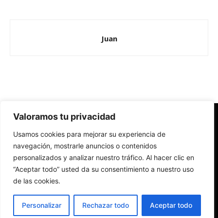
Juan
Valoramos tu privacidad
Redes Cristianas
Usamos cookies para mejorar su experiencia de
Una mirada alternativa sobre la Iglesia católica y la sociedad
- Colectivos de Redes Cristianas
navegación, mostrarle anuncios o contenidos
personalizados y analizar nuestro tráfico. Al hacer clic en
“Aceptar todo” usted da su consentimiento a nuestro uso
de las cookies.
Personalizar
Rechazar todo
Aceptar todo