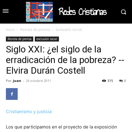
Redes Cristianas
Inicio
Revista de prensa
exclusión social
Revista de prensa
exclusión social
Siglo XXI: ¿el siglo de la
erradicación de la pobreza? --
Elvira Durán Costell
Por
Juan
-
26 octubre 2011
315
0
Cristianismo y justicia
Los que participamos en el proyecto de la exposición