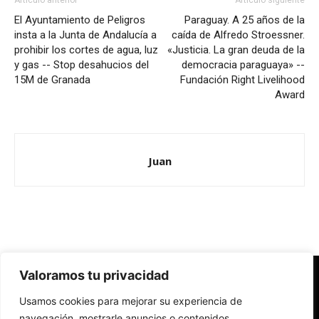
Artículo anterior
Artículo siguiente
El Ayuntamiento de Peligros
Paraguay. A 25 años de la
insta a la Junta de Andalucía a
caída de Alfredo Stroessner.
prohibir los cortes de agua, luz
«Justicia. La gran deuda de la
y gas -- Stop desahucios del
democracia paraguaya» --
15M de Granada
Fundación Right Livelihood
Award
Juan
Valoramos tu privacidad
Redes Cristianas
Usamos cookies para mejorar su experiencia de
Una mirada alternativa sobre la Iglesia católica y la sociedad
- Colectivos de Redes Cristianas
navegación, mostrarle anuncios o contenidos