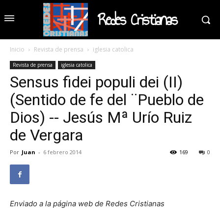
Redes Cristianas
Inicio
Revista de prensa
iglesia catolica
Revista de prensa
iglesia catolica
Sensus fidei populi dei (II)
(Sentido de fe del ¨Pueblo de
Dios) -- Jesús Mª Urío Ruiz
de Vergara
Por
Juan
-
6 febrero 2014
169
0
Enviado a la página web de Redes Cristianas