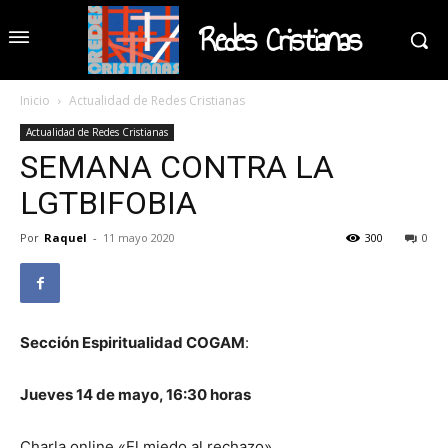
Redes Cristianas
Inicio
Actualidad de Redes Cristianas
Actualidad de Redes Cristianas
SEMANA CONTRA LA
LGTBIFOBIA
Por
Raquel
-
11 mayo 2020
300
0
Sección Espiritualidad COGAM
:
Jueves 14 de mayo, 16:30 horas
Charla online «El miedo al rechazo»