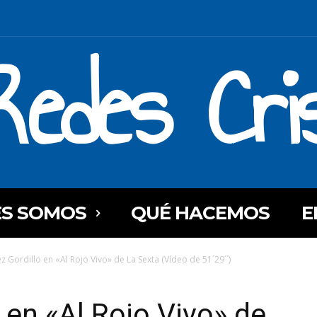
Redes Cri
ES SOMOS
QUÉ HACEMOS
E
z Gordillo en «Al Rojo Vivo» de La Sexta (Vídeo de 51´29´´)
 en «Al Rojo Vivo» de