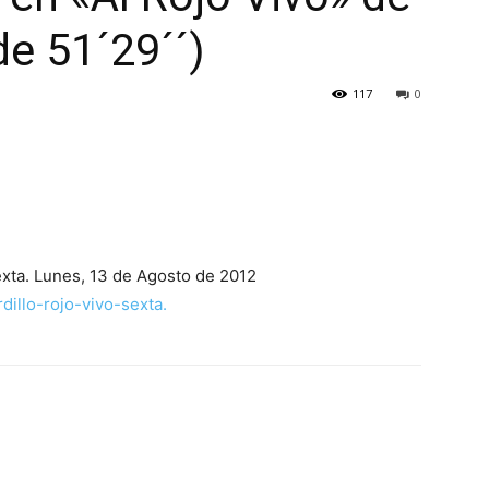
de 51´29´´)
117
0
exta. Lunes, 13 de Agosto de 2012
illo-rojo-vivo-sexta.