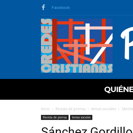
Facebook
QUIÉN
Inicio
Revista de prensa
temas sociales
Sánche
Revista de prensa
temas sociales
Sánchez Gordillo