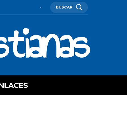
BUSCAR
-
stianas
NLACES