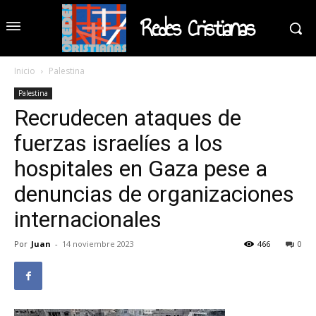
Redes Cristianas
Inicio
Palestina
Palestina
Recrudecen ataques de
fuerzas israelíes a los
hospitales en Gaza pese a
denuncias de organizaciones
internacionales
Por
Juan
-
14 noviembre 2023
466
0