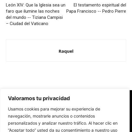
León XIV: Que la Iglesia sea un
El testamento espiritual del
faro que ilumine las noches
Papa Francisco -- Pedro Pierre
del mundo -- Tiziana Campisi
– Ciudad del Vaticano
Raquel
Valoramos tu privacidad
Redes Cristianas
Usamos cookies para mejorar su experiencia de
Una mirada alternativa sobre la Iglesia católica y la sociedad
- Colectivos de Redes Cristianas
navegación, mostrarle anuncios o contenidos
personalizados y analizar nuestro tráfico. Al hacer clic en
“Aceptar todo” usted da su consentimiento a nuestro uso