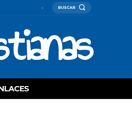
BUSCAR
-
stianas
NLACES