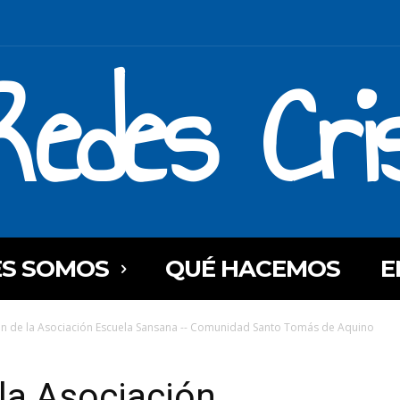
Redes Cri
ES SOMOS
QUÉ HACEMOS
E
ón de la Asociación Escuela Sansana -- Comunidad Santo Tomás de Aquino
la Asociación