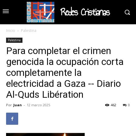
Redes Cristianas
Inicio
Palestina
Palestina
Para completar el crimen
genocida la ocupación corta
completamente la
electricidad a Gaza -- Diario
Al-Quds Libération
Por
Juan
-
12 marzo 2025
462
0