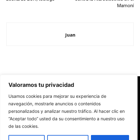
Mamoní
Juan
Valoramos tu privacidad
Redes Cristianas
Usamos cookies para mejorar su experiencia de
Una mirada alternativa sobre la Iglesia católica y la sociedad
- Colectivos de Redes Cristianas
navegación, mostrarle anuncios o contenidos
personalizados y analizar nuestro tráfico. Al hacer clic en
“Aceptar todo” usted da su consentimiento a nuestro uso
de las cookies.