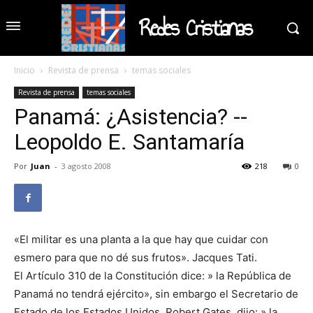
Redes Cristianas
Inicio
Revista de prensa
temas sociales
Revista de prensa
temas sociales
Panamá: ¿Asistencia? --
Leopoldo E. Santamaría
Por
Juan
-
3 agosto 2008
218
0
«El militar es una planta a la que hay que cuidar con
esmero para que no dé sus frutos». Jacques Tati.
El Artículo 310 de la Constitución dice: » la República de
Panamá no tendrá ejército», sin embargo el Secretario de
Estado de los Estados Unidos, Robert Gates, dijo: » la