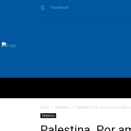
Facebook
QUIÉNES SO
Inicio
Palestina
Palestina. Por amor a esos niños 
Palestina
Palestina. Por a