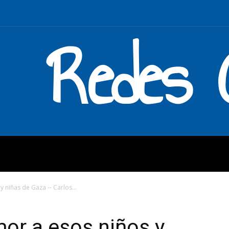
Redes C
MOS
QUÉ HACEMOS
ENLAC
y niñas de Gaza -- Carlos...
mor a esos niños y