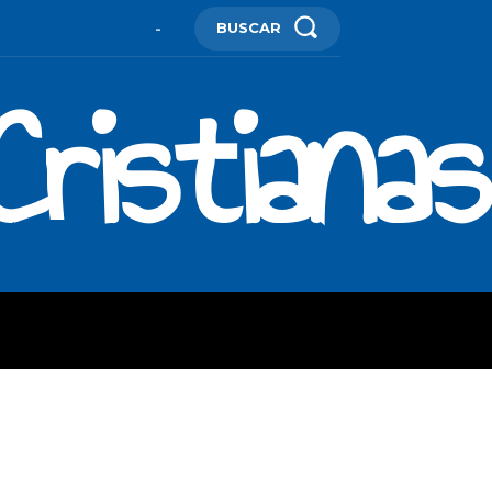
BUSCAR
-
ristianas
ES
MORE