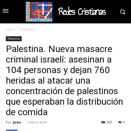
Redes Cristianas
Inicio
Palestina
Palestina
Palestina. Nueva masacre
criminal israelí: asesinan a
104 personas y dejan 760
heridas al atacar una
concentración de palestinos
que esperaban la distribución
de comida
Por
Juan
-
1 marzo 2024
257
0