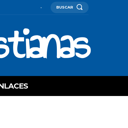
BUSCAR
-
stianas
NLACES