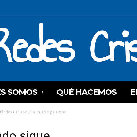
Redes Cri
ES SOMOS
QUÉ HACEMOS
E
stándose en apoyo al pueblo palestino
ndo sigue