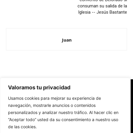
consuman su salida de la
Iglesia -- Jesús Bastante
Juan
Valoramos tu privacidad
Redes Cristianas
Usamos cookies para mejorar su experiencia de
Una mirada alternativa sobre la Iglesia católica y la sociedad
- Colectivos de Redes Cristianas
navegación, mostrarle anuncios o contenidos
personalizados y analizar nuestro tráfico. Al hacer clic en
“Aceptar todo” usted da su consentimiento a nuestro uso
de las cookies.