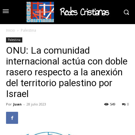
Redes Cristianas
Inicio
Palestina
Palestina
ONU: La comunidad
internacional actúa con doble
rasero respecto a la anexión
del territorio palestino por
Israel
Por
Juan
-
28 julio 2023
549
0