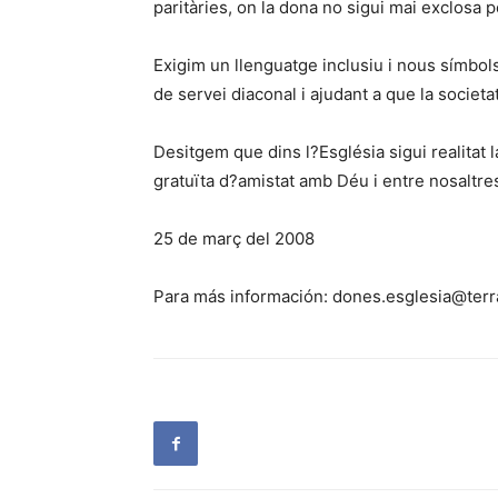
paritàries, on la dona no sigui mai exclosa 
Exigim un llenguatge inclusiu i nous símbols
de servei diaconal i ajudant a que la societ
Desitgem que dins l?Església sigui realitat
gratuïta d?amistat amb Déu i entre nosaltres.
25 de març del 2008
Para más información: dones.esglesia@terr