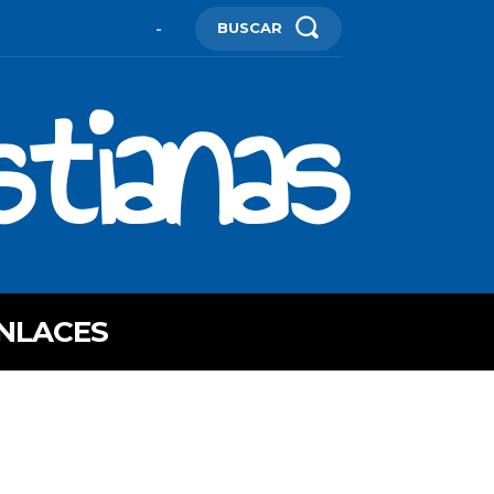
BUSCAR
-
stianas
NLACES