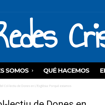
Redes Cri
ES SOMOS
QUÉ HACEMOS
E
del Col-lectiu de Dones en L?Església: Porqué estamos
ol-lectiu de Dones en