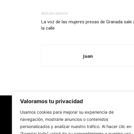
Artículo anterior
La voz de las mujeres presas de Granada sale 
la calle
Juan
Valoramos tu privacidad
Redes Cristianas
Usamos cookies para mejorar su experiencia de
navegación, mostrarle anuncios o contenidos
personalizados y analizar nuestro tráfico. Al hacer clic en
Una mirada alternativa sobre la Iglesia católica y
“Aceptar todo” usted da su consentimiento a nuestro uso