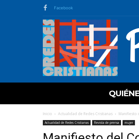
Facebook
QUIÉN
Inicio
Actualidad de Redes Cristianas
Manifiesto 
Actualidad de Redes Cristianas
Revista de prensa
mujer
Manifiesto del C