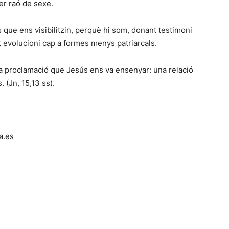
per raó de sexe.
 que ens visibilitzin, perquè hi som, donant testimoni
at evolucioni cap a formes menys patriarcals.
 la proclamació que Jesús ens va ensenyar: una relació
 (Jn, 15,13 ss).
a.es