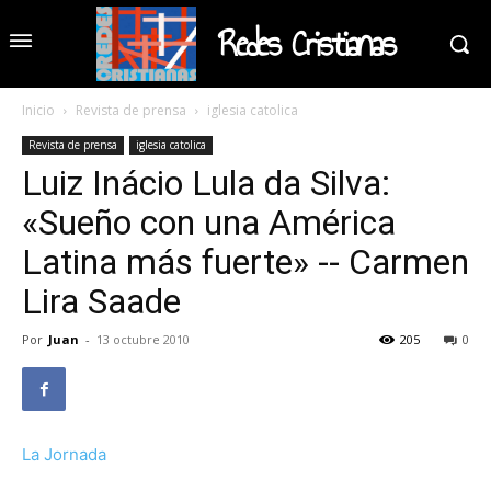
Redes Cristianas
Inicio
Revista de prensa
iglesia catolica
Revista de prensa
iglesia catolica
Luiz Inácio Lula da Silva:
«Sueño con una América
Latina más fuerte» -- Carmen
Lira Saade
Por
Juan
-
13 octubre 2010
205
0
La Jornada