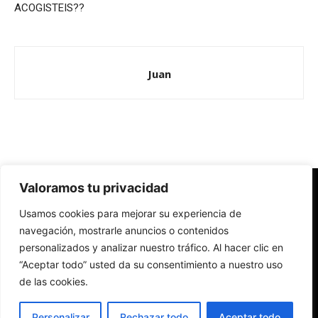
ACOGISTEIS??
Juan
Valoramos tu privacidad
Redes Cristianas
Usamos cookies para mejorar su experiencia de
Una mirada alternativa sobre la Iglesia católica y la sociedad
- Colectivos de Redes Cristianas
navegación, mostrarle anuncios o contenidos
personalizados y analizar nuestro tráfico. Al hacer clic en
“Aceptar todo” usted da su consentimiento a nuestro uso
de las cookies.
Personalizar
Rechazar todo
Aceptar todo