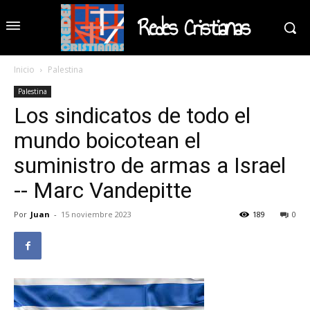
Redes Cristianas
Inicio
Palestina
Palestina
Los sindicatos de todo el
mundo boicotean el
suministro de armas a Israel
-- Marc Vandepitte
Por
Juan
-
15 noviembre 2023
189
0