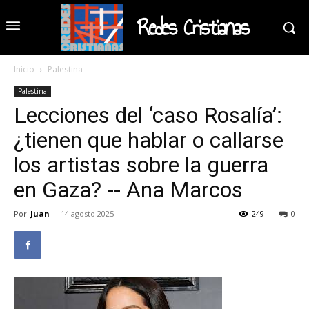
Redes Cristianas
Inicio
Palestina
Palestina
Lecciones del ‘caso Rosalía’:
¿tienen que hablar o callarse
los artistas sobre la guerra
en Gaza? -- Ana Marcos
Por
Juan
-
14 agosto 2025
249
0