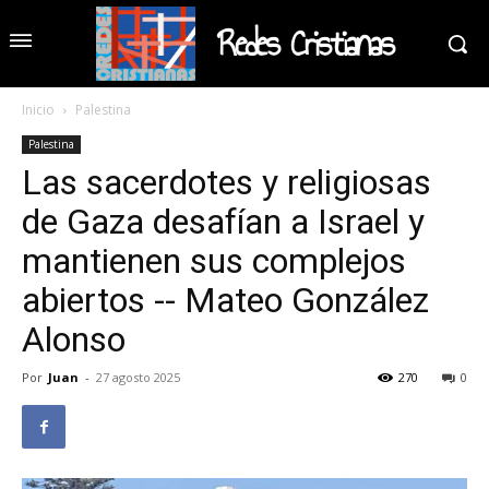
Redes Cristianas
Inicio
Palestina
Palestina
Las sacerdotes y religiosas
de Gaza desafían a Israel y
mantienen sus complejos
abiertos -- Mateo González
Alonso
Por
Juan
-
27 agosto 2025
270
0