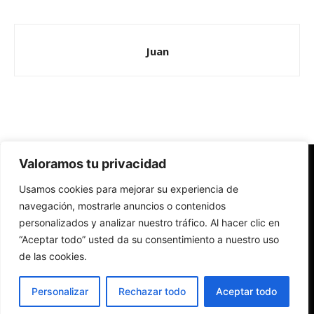
Juan
Valoramos tu privacidad
Redes Cristianas
Usamos cookies para mejorar su experiencia de
Una mirada alternativa sobre la Iglesia católica y la sociedad
- Colectivos de Redes Cristianas
navegación, mostrarle anuncios o contenidos
personalizados y analizar nuestro tráfico. Al hacer clic en
“Aceptar todo” usted da su consentimiento a nuestro uso
de las cookies.
Personalizar
Rechazar todo
Aceptar todo