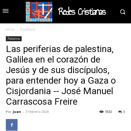
Redes Cristianas
Inicio
Palestina
Palestina
Las periferias de palestina,
Galilea en el corazón de
Jesús y de sus discípulos,
para entender hoy a Gaza o
Cisjordania -- José Manuel
Carrascosa Freire
Por
Juan
-
3 febrero 2024
1032
0