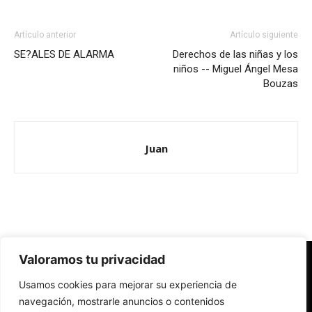
Artículo anterior
Artículo siguiente
SE?ALES DE ALARMA
Derechos de las niñas y los
niños -- Miguel Ángel Mesa
Bouzas
Juan
Valoramos tu privacidad
Redes Cristianas
Usamos cookies para mejorar su experiencia de
Una mirada alternativa sobre la Iglesia católica y la sociedad
- Colectivos de Redes Cristianas
navegación, mostrarle anuncios o contenidos