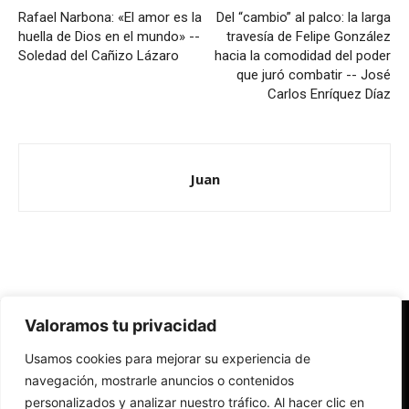
Rafael Narbona: «El amor es la
Del “cambio” al palco: la larga
huella de Dios en el mundo» --
travesía de Felipe González
Soledad del Cañizo Lázaro
hacia la comodidad del poder
que juró combatir -- José
Carlos Enríquez Díaz
Juan
Valoramos tu privacidad
Redes Cristianas
Usamos cookies para mejorar su experiencia de
Una mirada alternativa sobre la Iglesia católica y la sociedad
- Colectivos de Redes Cristianas
navegación, mostrarle anuncios o contenidos
personalizados y analizar nuestro tráfico. Al hacer clic en