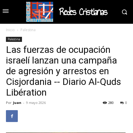
Redes Cristianas
Inicio
Palestina
Palestina
Las fuerzas de ocupación
israelí lanzan una campaña
de agresión y arrestos en
Cisjordania -- Diario Al-Quds
Libération
Por
Juan
-
9 mayo 2026
280
0