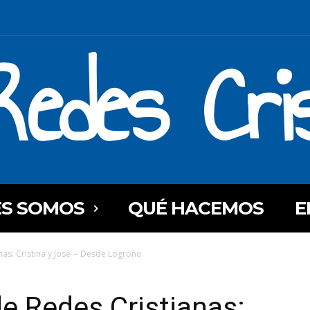
Redes Cri
ES SOMOS
QUÉ HACEMOS
E
nas: Cristina y José -- Desde Logroño
de Redes Cristianas: