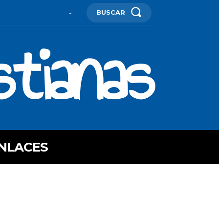
BUSCAR
-
stianas
NLACES