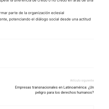
pete la diferencia de credo o no credo en aras de una
rmar parte de la organización eclesial
rente, potenciando el diálogo social desde una actitud
Artículo siguiente
Empresas transnacionales en Latinoamérica: ¿Un
peligro para los derechos humanos?