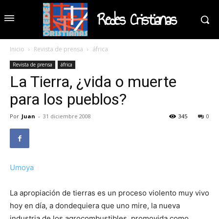
Redes Cristianas
Inicio
Revista de prensa
áfrica
Revista de prensa
áfrica
La Tierra, ¿vida o muerte
para los pueblos?
Por
Juan
-
31 diciembre 2008
345
0
Umoya
La apropiación de tierras es un proceso violento muy vivo
hoy en día, a dondequiera que uno mire, la nueva
industria de los agrocombustibles, promovida como