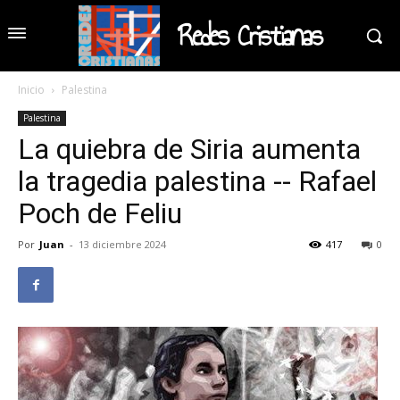
Redes Cristianas
Inicio
Palestina
Palestina
La quiebra de Siria aumenta
la tragedia palestina -- Rafael
Poch de Feliu
Por
Juan
-
13 diciembre 2024
417
0