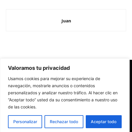
Juan
Valoramos tu privacidad
Redes Cristianas
Usamos cookies para mejorar su experiencia de
Una mirada alternativa sobre la Iglesia católica y la sociedad
- Colectivos de Redes Cristianas
navegación, mostrarle anuncios o contenidos
personalizados y analizar nuestro tráfico. Al hacer clic en
“Aceptar todo” usted da su consentimiento a nuestro uso
de las cookies.
Personalizar
Rechazar todo
Aceptar todo