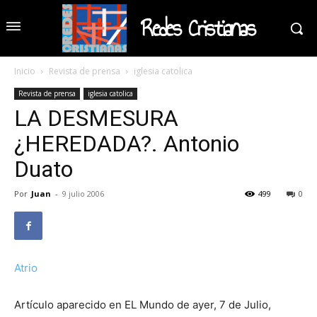
Redes Cristianas
Inicio
Revista de prensa
iglesia catolica
Revista de prensa
iglesia catolica
LA DESMESURA
¿HEREDADA?. Antonio
Duato
Por
Juan
-
9 julio 2006
499
0
Atrio
Artículo aparecido en EL Mundo de ayer, 7 de Julio,