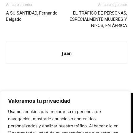
Artículo anterior
Artículo siguiente
A SU SANTIDAD. Fernando
EL TRÁFICO DE PERSONAS,
Delgado
ESPECIALMENTE MUJERES Y
NI?OS, EN ÁFRICA
Juan
Valoramos tu privacidad
Redes Cristianas
Usamos cookies para mejorar su experiencia de
Una mirada alternativa sobre la Iglesia católica y la sociedad
- Colectivos de Redes Cristianas
navegación, mostrarle anuncios o contenidos
personalizados y analizar nuestro tráfico. Al hacer clic en
“Aceptar todo” usted da su consentimiento a nuestro uso