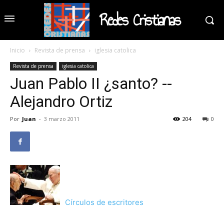
Redes Cristianas
Inicio
Revista de prensa
iglesia catolica
Revista de prensa
iglesia catolica
Juan Pablo II ¿santo? --
Alejandro Ortiz
Por
Juan
-
3 marzo 2011
204
0
Círculos de escritores