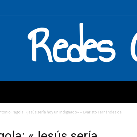
Redes C
MOS
QUÉ HACEMOS
ENLAC
ntonio Pagola: «Jesús sería hoy un indignado» -- Evaristo Fernández de...
ola: «Jesús sería