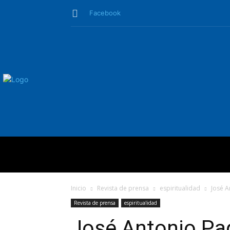
Facebook
QUIÉNES SO
Inicio
Revista de prensa
espiritualidad
José A
Revista de prensa
espiritualidad
José Antonio Pag