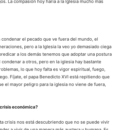
gos. La compasión hoy haría a la Iglesia mucho más
a condenar el pecado que ve fuera del mundo, el
eraciones, pero a la Iglesia la veo yo demasiado ciega
 predicar a los demás tenemos que adoptar una postura
l condenar a otros, pero en la iglesia hay bastante
oblemas, lo que hoy falta es vigor espiritual, fuego,
ego. Fíjate, el papa Benedicto XVI está repitiendo que
ue el mayor peligro para la iglesia no viene de fuera,
e crisis económica?
sta crisis nos está descubriendo que no se puede vivir
nder a vivir de una manera más austera y humana. Es