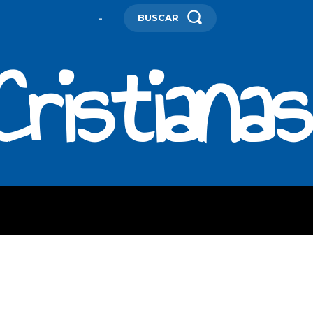
BUSCAR
-
ristianas
ES
MORE