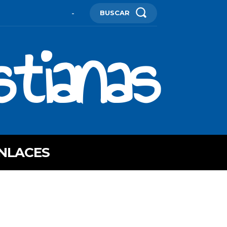
BUSCAR
-
stianas
NLACES