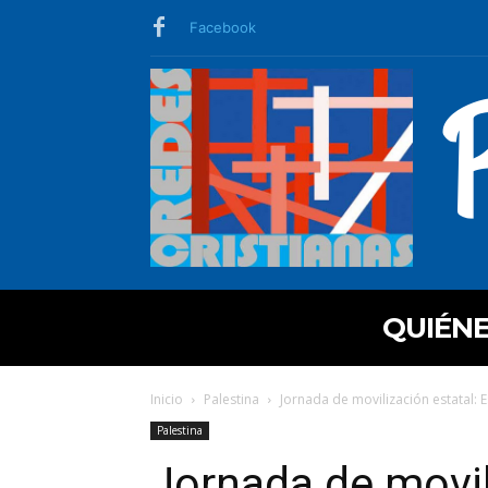
Facebook
QUIÉN
Inicio
Palestina
Jornada de movilización estatal:
Palestina
Jornada de movil