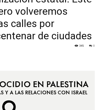
ero volveremos
s calles por
centenar de ciudades
345
0