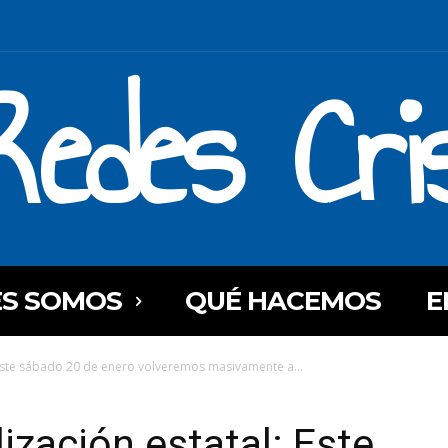
Redes Cri
ES SOMOS
QUÉ HACEMOS
E
 Este sábado 20 de enero volveremos masivamente a...
ización estatal: Este