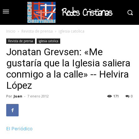
Redes Cristianas
Inicio
Revista de prensa
iglesia catolica
Revista de prensa
iglesia catolica
Jonatan Grevsen: «Me
gustaría que la Iglesia saliera
conmigo a la calle» -- Helvira
López
Por
Juan
-
7 enero 2012
171
0
El Periódico