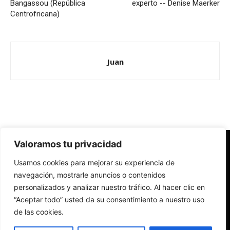
Bangassou (República
experto -- Denise Maerker
Centrofricana)
Juan
Valoramos tu privacidad
Redes Cristianas
Usamos cookies para mejorar su experiencia de
Una mirada alternativa sobre la Iglesia católica y la sociedad
- Colectivos de Redes Cristianas
navegación, mostrarle anuncios o contenidos
personalizados y analizar nuestro tráfico. Al hacer clic en
“Aceptar todo” usted da su consentimiento a nuestro uso
de las cookies.