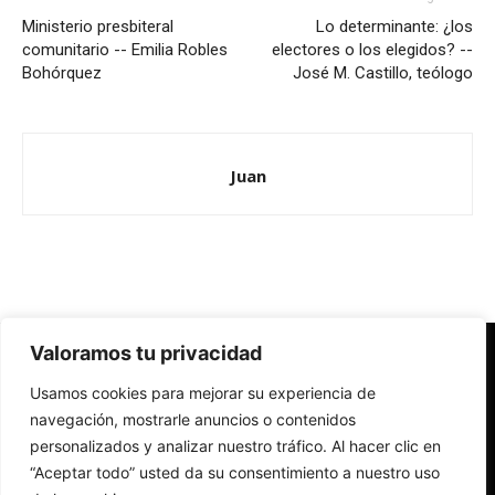
Ministerio presbiteral
Lo determinante: ¿los
comunitario -- Emilia Robles
electores o los elegidos? --
Bohórquez
José M. Castillo, teólogo
Juan
Valoramos tu privacidad
Redes Cristianas
Usamos cookies para mejorar su experiencia de
Una mirada alternativa sobre la Iglesia católica y la sociedad
- Colectivos de Redes Cristianas
navegación, mostrarle anuncios o contenidos
personalizados y analizar nuestro tráfico. Al hacer clic en
“Aceptar todo” usted da su consentimiento a nuestro uso