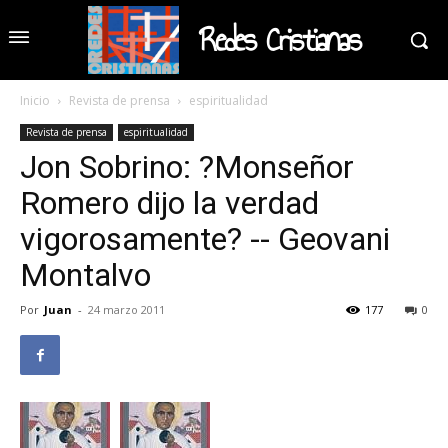
Redes Cristianas
Inicio
Revista de prensa
espiritualidad
Revista de prensa
espiritualidad
Jon Sobrino: ?Monseñor
Romero dijo la verdad
vigorosamente? -- Geovani
Montalvo
Por
Juan
-
24 marzo 2011
177
0