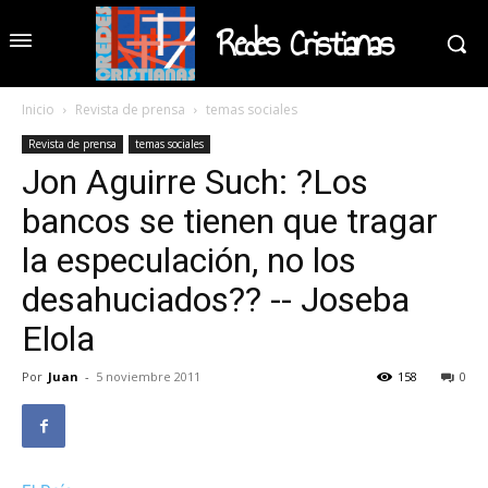
Redes Cristianas
Inicio
Revista de prensa
temas sociales
Revista de prensa
temas sociales
Jon Aguirre Such: ?Los
bancos se tienen que tragar
la especulación, no los
desahuciados?? -- Joseba
Elola
Por
Juan
-
5 noviembre 2011
158
0