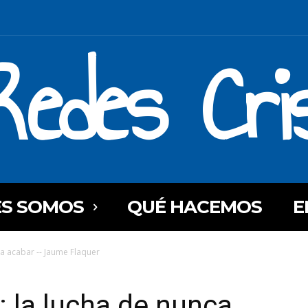
Redes Cri
ES SOMOS
QUÉ HACEMOS
E
nca acabar -- Jaume Flaquer
a: la lucha de nunca