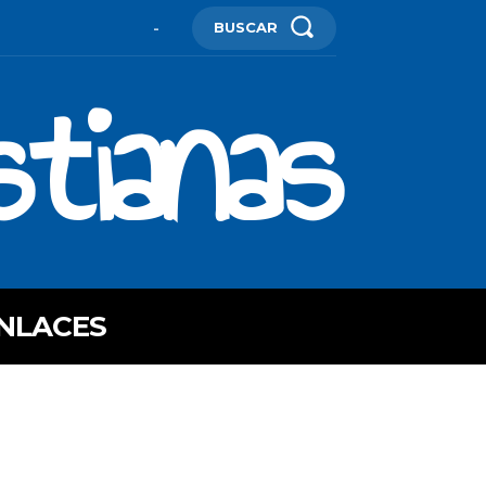
BUSCAR
-
stianas
NLACES