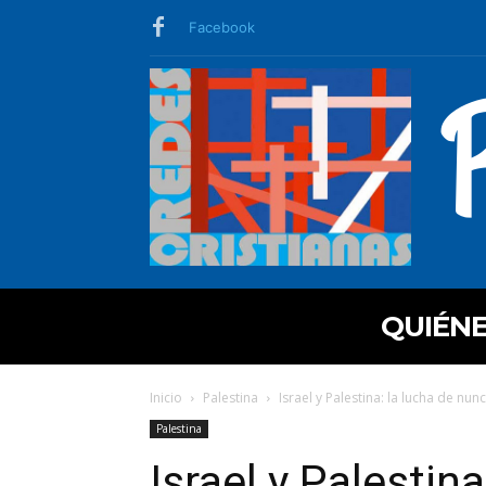
Facebook
QUIÉN
Inicio
Palestina
Israel y Palestina: la lucha de nu
Palestina
Israel y Palestin