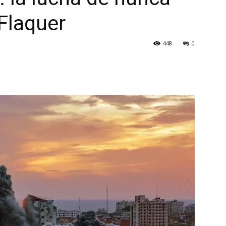
Flaquer
448
0