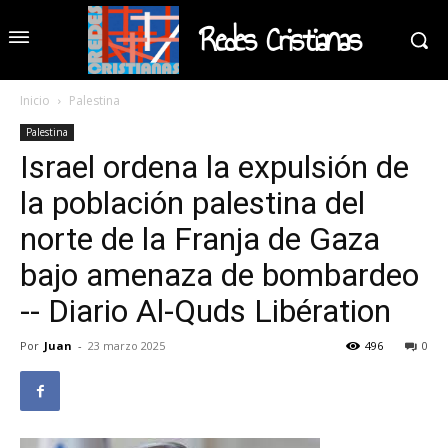
Redes Cristianas
Inicio
Palestina
Palestina
Israel ordena la expulsión de
la población palestina del
norte de la Franja de Gaza
bajo amenaza de bombardeo
-- Diario Al-Quds Libération
Por
Juan
-
23 marzo 2025
496
0