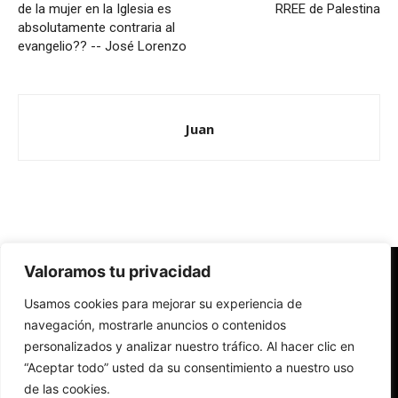
de la mujer en la Iglesia es
RREE de Palestina
absolutamente contraria al
evangelio?? -- José Lorenzo
Juan
Valoramos tu privacidad
Redes Cristianas
Usamos cookies para mejorar su experiencia de
Una mirada alternativa sobre la Iglesia católica y la sociedad
- Colectivos de Redes Cristianas
navegación, mostrarle anuncios o contenidos
personalizados y analizar nuestro tráfico. Al hacer clic en
“Aceptar todo” usted da su consentimiento a nuestro uso
de las cookies.