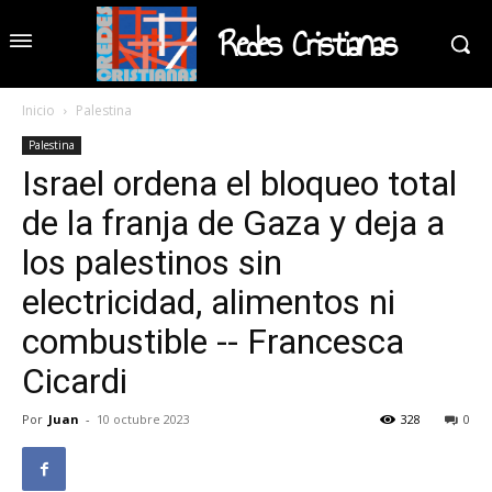
Redes Cristianas
Inicio
Palestina
Palestina
Israel ordena el bloqueo total
de la franja de Gaza y deja a
los palestinos sin
electricidad, alimentos ni
combustible -- Francesca
Cicardi
Por
Juan
-
10 octubre 2023
328
0