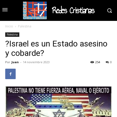
Redes Cristianas
Inicio
Palestina
Palestina
?Israel es un Estado asesino
y cobarde?
Por
Juan
-
14 noviembre 2023
254
0