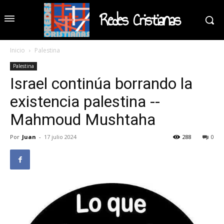
Redes Cristianas
Inicio
Palestina
Palestina
Israel continúa borrando la
existencia palestina --
Mahmoud Mushtaha
Por
Juan
-
17 julio 2024
288
0