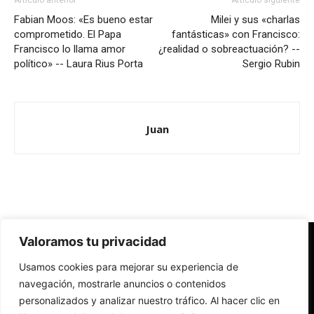
Artículo anterior
Artículo siguiente
Fabian Moos: «Es bueno estar
Milei y sus «charlas
comprometido. El Papa
fantásticas» con Francisco:
Francisco lo llama amor
¿realidad o sobreactuación? --
político» -- Laura Rius Porta
Sergio Rubin
Juan
Valoramos tu privacidad
Redes Cristianas
Usamos cookies para mejorar su experiencia de
Una mirada alternativa sobre la Iglesia católica y la sociedad
- Colectivos de Redes Cristianas
navegación, mostrarle anuncios o contenidos
personalizados y analizar nuestro tráfico. Al hacer clic en