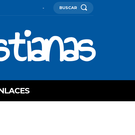
BUSCAR
-
stianas
NLACES