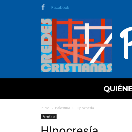
Facebook
QUIÉN
Inicio
Palestina
HIpocresía
Palestina
HIpocresía