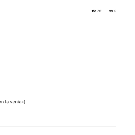
261
0
n la venia»)