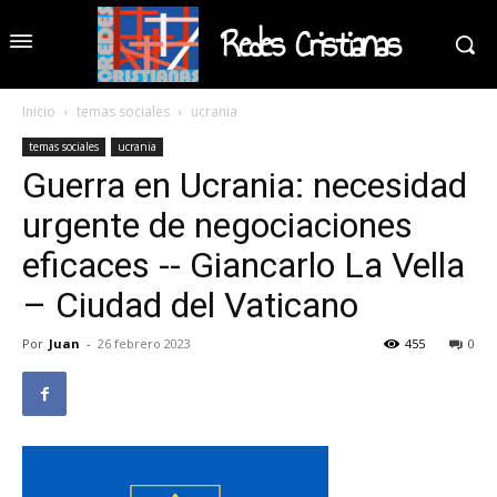
Redes Cristianas
Inicio
temas sociales
ucrania
temas sociales
ucrania
Guerra en Ucrania: necesidad
urgente de negociaciones
eficaces -- Giancarlo La Vella
– Ciudad del Vaticano
Por
Juan
-
26 febrero 2023
455
0