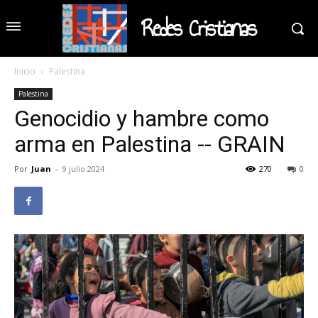
Redes Cristianas
Inicio
Palestina
Palestina
Genocidio y hambre como
arma en Palestina -- GRAIN
Por
Juan
-
9 julio 2024
270
0