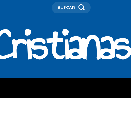
BUSCAR
-
ristianas
ES
MORE