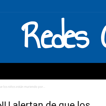
Redes C
MOS
QUÉ HACEMOS
ENLAC
e los niños están muriendo por...
NU alertan de que los