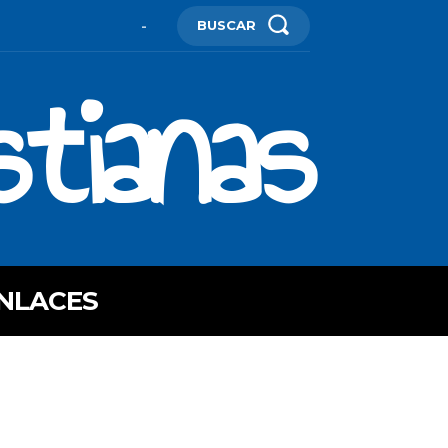
BUSCAR
-
stianas
NLACES