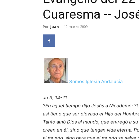
Cuaresma -- José
Por
Juan
-
19 marzo 2009
Somos Iglesia Andalucía
Jn 3, 14-21
?En aquel tiempo dijo Jesús a Nicodemo: ?L
así tiene que ser elevado el Hijo del Hombre
Tanto amó Dios al mundo, que entregó a su 
creen en él, sino que tengan vida eterna. 
al mundo, sino para que el mundo se salve p