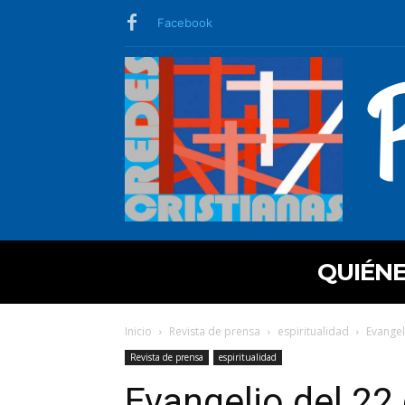
Facebook
QUIÉN
Inicio
Revista de prensa
espiritualidad
Evangel
Revista de prensa
espiritualidad
Evangelio del 22