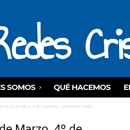
Redes Cri
ES SOMOS
QUÉ HACEMOS
E
io del 22 de Marzo, 4º de Cuaresma -- José María Castillo
 de Marzo, 4º de