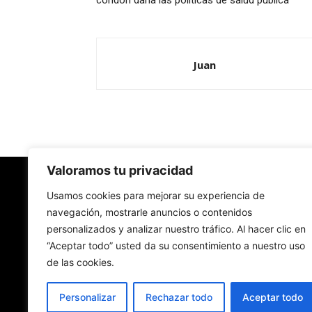
condón daña las políticas de salud pública
Juan
Valoramos tu privacidad
Redes Cristianas
Usamos cookies para mejorar su experiencia de
navegación, mostrarle anuncios o contenidos
personalizados y analizar nuestro tráfico. Al hacer clic en
Una mirada alternativa sobre la Iglesia católica y
“Aceptar todo” usted da su consentimiento a nuestro uso
sociedad
de las cookies.
- Colectivos de Redes Cristianas
Personalizar
Rechazar todo
Aceptar todo