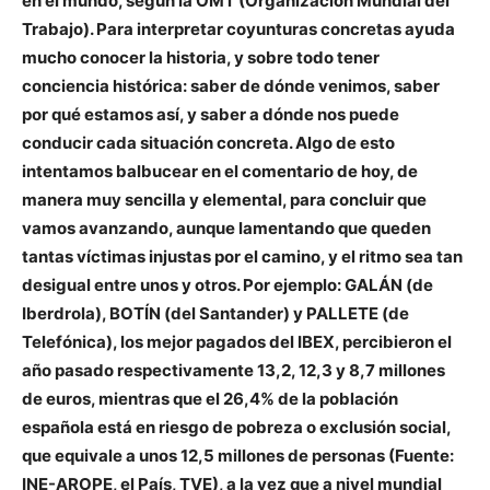
en el mundo,
según la OMT (Organización Mundial del
Trabajo).
Para interpretar coyunturas concretas ayuda
mucho conocer la historia, y sobre todo tener
conciencia histórica
:
saber de dónde venimos, saber
por qué estamos así, y saber a dónde nos puede
conducir cada situación concreta
.
Algo de esto
intentamos balbucear en el comentario de hoy, de
manera muy sencilla y elemental, para concluir que
vamos avanzando, aunque lamentando que queden
tantas víctimas injustas por el camino, y el ritmo sea tan
desigual entre unos y otros. Por ejemplo: GALÁN (de
Iberdrola), BOTÍN (del Santander) y PALLETE (de
Telefónica), los mejor pagados del IBEX, percibieron el
año pasado respectivamente 13,2, 12,3 y 8,7 millones
de euros, mientras que el
26,4% de la población
española está en riesgo de pobreza o exclusión social,
que equivale a unos 12,5 millones de personas
(Fuente:
INE-AROPE, el País, TVE)
, a
la vez que a nivel mundial