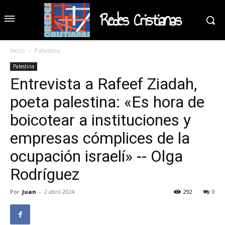
Redes Cristianas
Inicio
Palestina
Palestina
Entrevista a Rafeef Ziadah,
poeta palestina: «Es hora de
boicotear a instituciones y
empresas cómplices de la
ocupación israelí» -- Olga
Rodríguez
Por
Juan
-
2 abril 2024
292
0