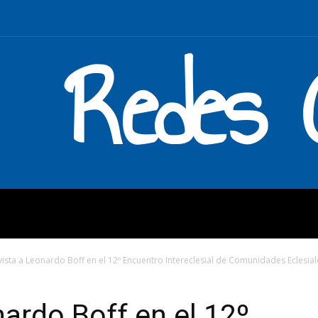
Redes C
MOS
QUÉ HACEMOS
ENLAC
vista a Leonardo Boff en el 12º Encuentro Intereclesial de Comunidades Eclesiale
nardo Boff en el 12º