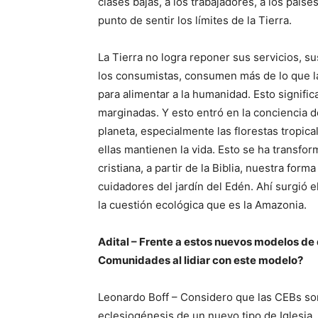
clases bajas, a los trabajadores, a los paíse
punto de sentir los límites de la Tierra.
La Tierra no logra reponer sus servicios, 
los consumistas, consumen más de lo que l
para alimentar a la humanidad. Esto signif
marginadas. Y esto entró en la conciencia 
planeta, especialmente las florestas tropica
ellas mantienen la vida. Esto se ha transfor
cristiana, a partir de la Biblia, nuestra for
cuidadores del jardín del Edén. Ahí surgió e
la cuestión ecológica que es la Amazonia.
Adital – Frente a estos nuevos modelos de 
Comunidades al lidiar con este modelo?
Leonardo Boff – Considero que las CEBs son
eclesiogénesis de un nuevo tipo de Iglesia. E