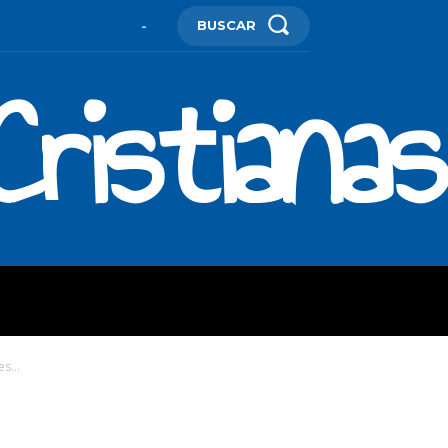
BUSCAR
-
ristianas
ES
MORE
s...